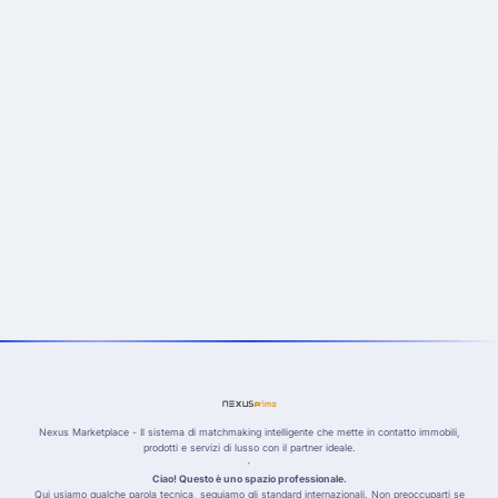
nexus
prime
Nexus Marketplace - Il sistema di matchmaking intelligente che mette in contatto immobili,
prodotti e servizi di lusso con il partner ideale.
Ciao! Questo è uno spazio professionale.
Qui usiamo qualche parola tecnica, seguiamo gli standard internazionali. Non preoccuparti se