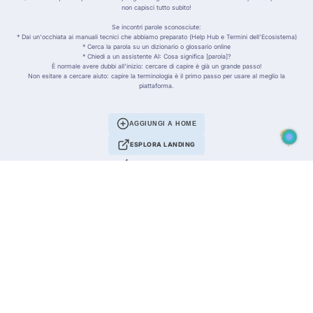
non capisci tutto subito!
Se incontri parole sconosciute:
* Dai un'occhiata ai manuali tecnici che abbiamo preparato (Help Hub e Termini dell'Ecosistema)
* Cerca la parola su un dizionario o glossario online
* Chiedi a un assistente AI: Cosa significa [parola]?
È normale avere dubbi all'inizio: cercare di capire è già un grande passo!
Non esitare a cercare aiuto: capire la terminologia è il primo passo per usare al meglio la
piattaforma.
AGGIUNGI A HOME
ESPLORA LANDING
SERVIZI
Esplora Discovery
Tech e Prodotti
Servizi Elite
Divulgazione
Galia AI (Concierge)
SUPPORTO