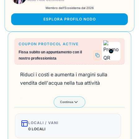
Membro dell'Ecosistema dal 2026
ESPLORA PROFILO NODO
COUPON PROTOCOL ACTIVE
NX
Fissa subito un appuntamento con il
nostro professionista
Riduci i costi e aumenta i margini sulla
vendita dell'acqua nella tua attività
Per le attività di ristorazione la soluzione
Continua
ideale è il noleggio mensile del depuratore
d’acqua.
LOCALI / VANI
0 LOCALI
Questo sistema permette di servire ai