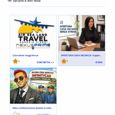
Varianti e Altri Nodi
farle pagare ai clienti al loro prezzo di vendita,
aumentando così il margine di guadagno. Inoltre, non
c’è più bisogno di frigoriferi ingombranti: il
depuratore fornisce un flusso costante e illimitato di
acqua fresca, riducendo i costi operativi e
ottimizzando lo spazio in cucina.
Consulente viaggi Nexus
APERTURA CASA VACANZA: Supporto
Completo per Superare Burocrazia,
4
5
CONTATTA >>
€ 590
Confusione e Perdite di Tempo
Ritiro e Rottamazione gratuita in tutta
Italia
0