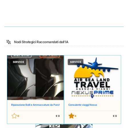
CONTATTA >>
Nodi Strategici Raccomandati dall'IA
SERVICE
SERVICE
Riparazione Bolli e Ammaccature da Parcheggio in Tutta la Svizzera – Tecnica PDR Senza Verniciatur
Consulente viaggi Nexus
0
€ 0
4
€ 0