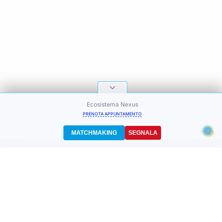
Ecosistema Nexus
PRENOTA APPUNTAMENTO
MATCHMAKING
SEGNALA
nexus
prime
Nexus Marketplace - Il sistema di matchmaking intelligente che mette in contatto immobili,
prodotti e servizi di lusso con il partner ideale.
Ciao! Questo è uno spazio professionale.