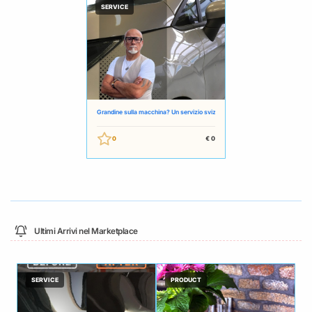
SERVICE
Grandine sulla macchina? Un servizio svizzero semplice e onesto
0
€ 0
Ultimi Arrivi nel Marketplace
SERVICE
PRODUCT