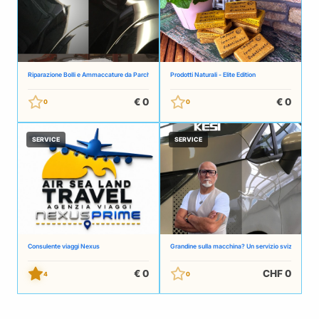
Riparazione Bolli e Ammaccature da Parcheggio in Tutta la Svizzera – Tecnica PDR Senza Verniciatur
Prodotti Naturali - Elite Edition
€ 0
€ 0
0
0
SERVICE
SERVICE
Consulente viaggi Nexus
Grandine sulla macchina? Un servizio svizzero sem
€ 0
CHF 0
4
0