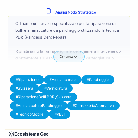
Analisi Nodo Strategico
Offriamo un servizio specializzato per la riparazione di
bolli e ammaccature da parcheggio utilizzando la tecnica
PDR (Paintless Dent Repair).
Ripristiniamo la forma originale della lamiera intervenendo
Continua
direttamente sul danno, senza stucco, carteggiatura o
verniciatura, preservando così la vernice di fabbrica.
Questo approccio garantisce un risultato estetico di alto
livello, mantiene il valore del veicolo e riduce sensibilmente
#Riparazione
#Ammaccature
#Parcheggio
tempi e costi rispetto alle riparazioni tradizionali.
#Svizzera
#Verniciatura
#RiparazioneBolli PDR_Svizzera
I nostri tecnici mobili operano in tutta la Svizzera,
#AmmaccatureParcheggio
#CarrozzeriaAlternativa
direttamente presso il vostro domicilio, concessionario o
flotta aziendale. Ideale per privati, aziende con parco auto
#TecnicoMobile
#KESI
e pratiche assicurative.
Ecosistema Geo
Siamo KESI SA, con sede a Riazzino (TI), e da anni ci