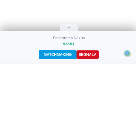
Ecosistema Nexus
GRATIS
MATCHMAKING
SEGNALA
nexus
prime
Nexus Marketplace - Il sistema di matchmaking intelligente che mette in contatto immobili,
prodotti e servizi di lusso con il partner ideale.
Ciao! Questo è uno spazio professionale.
Qui usiamo qualche parola tecnica, seguiamo gli standard internazionali. Non preoccuparti se
non capisci tutto subito!
Se incontri parole sconosciute:
* Dai un'occhiata ai manuali tecnici che abbiamo preparato (Help Hub e Termini dell'Ecosistema)
* Cerca la parola su un dizionario o glossario online
* Chiedi a un assistente AI: Cosa significa [parola]?