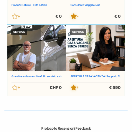
Prodotti Naturali - Elite Edition
Consulente viaggi Nexus
€ 0
€ 0
0
4
SERVICE
SERVICE
Grandine sulla macchina? Un servizio svizzero semplice e onesto
APERTURA CASA VACANZA: Supporto Completo per S
CHF 0
€ 590
0
5
Protocollo Recensioni Feedback