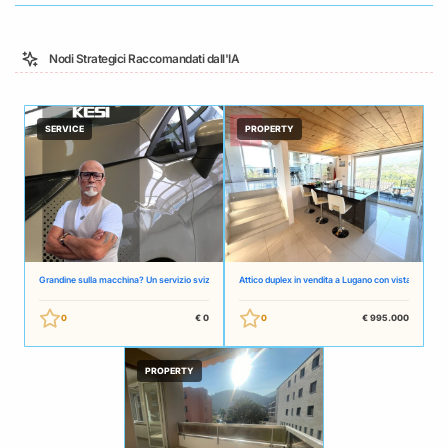
Nodi Strategici Raccomandati dall'IA
SERVICE
PROPERTY
Grandine sulla macchina? Un servizio svizzero semplice e onesto
Attico duplex in vendita a Lugano con vista lago, ter
0
€ 0
0
€ 995.000
PROPERTY