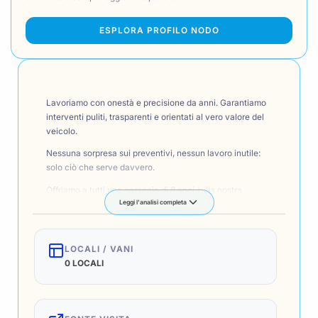
ESPLORA PROFILO NODO
Lavoriamo con onestà e precisione da anni. Garantiamo
interventi puliti, trasparenti e orientati al vero valore del
veicolo.
Nessuna sorpresa sui preventivi, nessun lavoro inutile:
solo ciò che serve davvero.
Offriamo a tutti una garanzia di 8 anni sulla nostra
Leggi l'analisi completa
riparazione, veloce e di qualità.
LOCALI / VANI
0 LOCALI