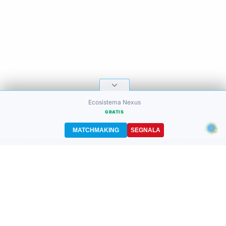
Ecosistema Nexus
GRATIS
MATCHMAKING
SEGNALA
nexus
prime
Nexus Marketplace - Il sistema di matchmaking intelligente che mette in contatto immobili,
prodotti e servizi di lusso con il partner ideale.
Ciao! Questo è uno spazio professionale.
Qui usiamo qualche parola tecnica, seguiamo gli standard internazionali. Non preoccuparti se