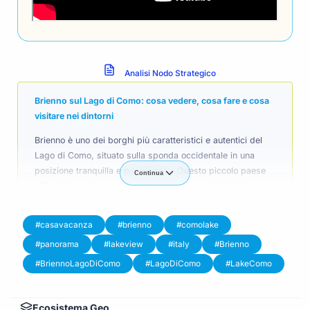
Analisi Nodo Strategico
Brienno sul Lago di Como: cosa vedere, cosa fare e cosa
visitare nei dintorni
Brienno è uno dei borghi più caratteristici e autentici del
Lago di Como, situato sulla sponda occidentale in una
posizione tranquilla e panoramica. Questo piccolo paese
Continua
affacciato sull’acqua è la scelta ideale per chi desidera
scoprire un lato più vero, silenzioso e suggestivo del lago,
lontano dal turismo più affollato e dalle località più
#casavacanza
#brienno
#comolake
mondane.
#panorama
#lakeview
#italy
#Brienno
Per chi cerca un
borgo autentico sul Lago di Como
,
#BriennoLagoDiComo
#LagoDiComo
#LakeComo
Brienno rappresenta una soluzione perfetta. Il paese
conserva ancora oggi il suo fascino antico, con case
Ecosistema Geo
storiche costruite una accanto all’altra, vicoli stretti,